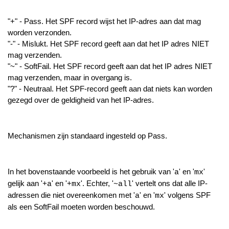
"+" - Pass. Het SPF record wijst het IP-adres aan dat mag
worden verzonden.
"-" - Mislukt. Het SPF record geeft aan dat het IP adres NIET
mag verzenden.
"~" - SoftFail. Het SPF record geeft aan dat het IP adres NIET
mag verzenden, maar in overgang is.
"?" - Neutraal. Het SPF-record geeft aan dat niets kan worden
gezegd over de geldigheid van het IP-adres.
Mechanismen zijn standaard ingesteld op Pass.
In het bovenstaande voorbeeld is het gebruik van '
' en '
'
a
mx
gelijk aan '
' en '+
'. Echter, '
' vertelt ons dat alle IP-
+a
mx
~all
adressen die niet overeenkomen met '
' en '
' volgens SPF
a
mx
als een SoftFail moeten worden beschouwd.