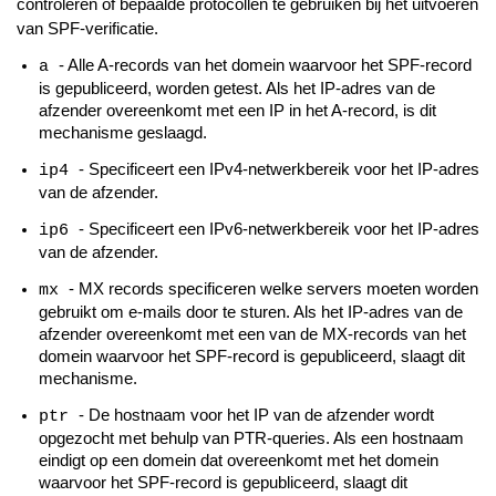
controleren of bepaalde protocollen te gebruiken bij het uitvoeren
van SPF-verificatie.
- Alle A-records van het domein waarvoor het SPF-record
a
is gepubliceerd, worden getest. Als het IP-adres van de
afzender overeenkomt met een IP in het A-record, is dit
mechanisme geslaagd.
- Specificeert een IPv4-netwerkbereik voor het IP-adres
ip4
van de afzender.
- Specificeert een IPv6-netwerkbereik voor het IP-adres
ip6
van de afzender.
- MX records specificeren welke servers moeten worden
mx
gebruikt om e-mails door te sturen. Als het IP-adres van de
afzender overeenkomt met een van de MX-records van het
domein waarvoor het SPF-record is gepubliceerd, slaagt dit
mechanisme.
- De hostnaam voor het IP van de afzender wordt
ptr
opgezocht met behulp van PTR-queries. Als een hostnaam
eindigt op een domein dat overeenkomt met het domein
waarvoor het SPF-record is gepubliceerd, slaagt dit