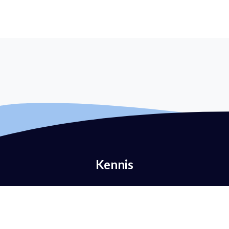
Kennis
Wat is e-mailverificatie?
Wat is DMARC?
Wat is DMARC-beleid?
Wat is SPF?