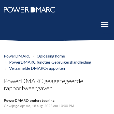
PowerDMARC
Oplossing home
PowerDMARC functies Gebruikershandleiding
Verzamelde DMARC-rapporten
PowerDMARC geaggregeerde
rapportweergaven
PowerDMARC-ondersteuning
Gewijzigd op: ma, 18 aug, 2025 om 10:00 PM