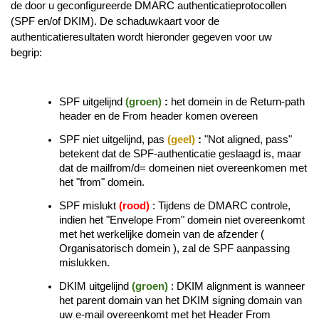
de door u geconfigureerde DMARC authenticatieprotocollen
(SPF en/of DKIM). De schaduwkaart voor de
authenticatieresultaten wordt hieronder gegeven voor uw
begrip:
SPF uitgelijnd
(groen)
:
het domein in de Return-path
header en de From header komen overeen
SPF niet uitgelijnd, pas
(geel)
:
"Not aligned, pass"
betekent dat de SPF-authenticatie geslaagd is, maar
dat de mailfrom/d= domeinen niet overeenkomen met
het "from" domein.
SPF mislukt
(rood)
: Tijdens de DMARC controle,
indien het "Envelope From" domein niet overeenkomt
met het werkelijke domein van de afzender (
Organisatorisch domein ), zal de SPF aanpassing
mislukken.
DKIM uitgelijnd
(groen)
:
DKIM alignment is wanneer
het parent domain van het DKIM signing domain van
uw e-mail overeenkomt met het Header From