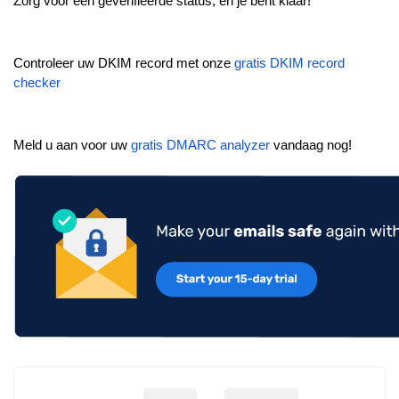
Zorg voor een geverifieerde status, en je bent klaar!
Controleer uw DKIM record met onze
gratis DKIM record
checker
Meld u aan voor uw
gratis DMARC analyzer
vandaag nog!