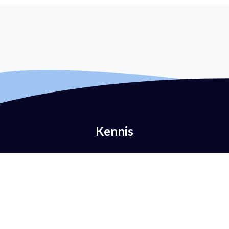
Kennis
Wat is e-mailverificatie?
Wat is DMARC?
Wat is DMARC-beleid?
Wat is SPF?
Wat is DKIM?
Wat is BIMI?